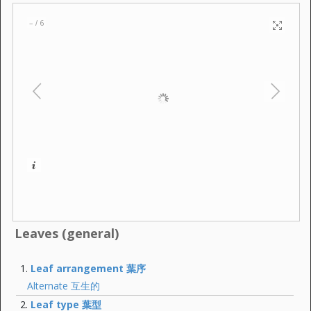
–
6
/
Leaves (general)
Leaf arrangement 葉序
Alternate 互生的
Leaf type 葉型