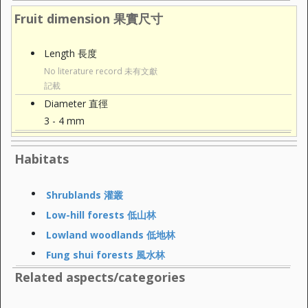
Fruit dimension 果實尺寸
Length 長度
No literature record 未有文獻
記載
Diameter 直徑
3 - 4 mm
Habitats
Shrublands 灌叢
Low-hill forests 低山林
Lowland woodlands 低地林
Fung shui forests 風水林
Related aspects/categories