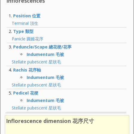
Inflorescences
Position 位置
Terminal 頂生
Type 類型
Panicle 圓錐花序
Peduncle/Scape 總花梗/花葶
Indumentum 毛被
Stellate pubescent 星狀毛
Rachis 花序軸
Indumentum 毛被
Stellate pubescent 星狀毛
Pedicel 花梗
Indumentum 毛被
Stellate pubescent 星狀毛
Inflorescence dimension 花序尺寸