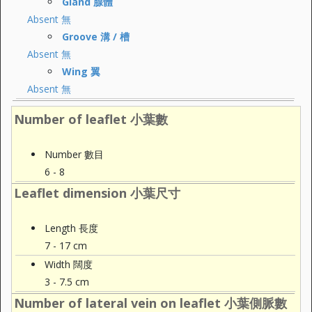
Gland 腺體
Absent 無
Groove 溝 / 槽
Absent 無
Wing 翼
Absent 無
Number of leaflet 小葉數
Number 數目
6 - 8
Leaflet dimension 小葉尺寸
Length 長度
7 - 17 cm
Width 闊度
3 - 7.5 cm
Number of lateral vein on leaflet 小葉側脈數