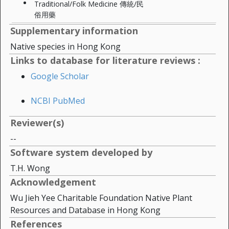
Traditional/Folk Medicine 傳統/民
俗用藥
Supplementary information
Native species in Hong Kong
Links to database for literature reviews :
Google Scholar
NCBI PubMed
Reviewer(s)
--
Software system developed by
T.H. Wong
Acknowledgement
Wu Jieh Yee Charitable Foundation Native Plant
Resources and Database in Hong Kong
References