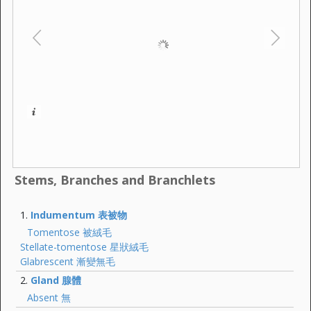
Stems, Branches and Branchlets
Indumentum 表被物
Tomentose 被絨毛
Stellate-tomentose 星狀絨毛
Glabrescent 漸變無毛
Gland 腺體
Absent 無