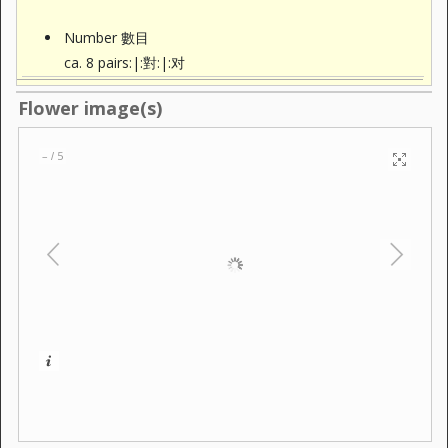
Number 數目
ca. 8 pairs:|:對:|:对
Flower image(s)
–
5
/