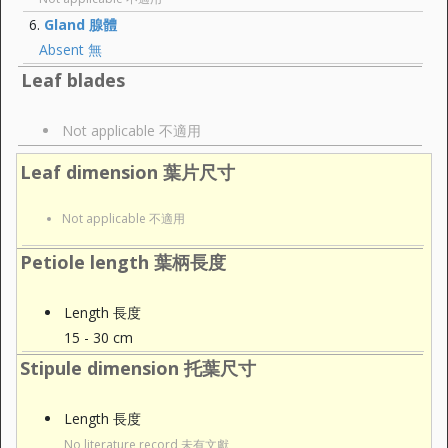
Gland 腺體
Absent 無
Leaf blades
Not applicable 不適用
Leaf dimension 葉片尺寸
Not applicable 不適用
Petiole length 葉柄長度
Length 長度
15 - 30 cm
Stipule dimension 托葉尺寸
Length 長度
No literature record 未有文獻