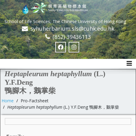
School of Life Sciences, The Chinese University of Hong Kong
syhuherbarium.sls@cuhk.edu.hk
(852) 39436113
Tog
Heptapleurum heptaphyllum
(L.)
Y.F.Deng
鴨腳木，鵝掌柴
Home
Pro-Factsheet
Heptapleurum heptaphyllum
(L.) Y.F.Deng 鴨腳木，鵝掌柴